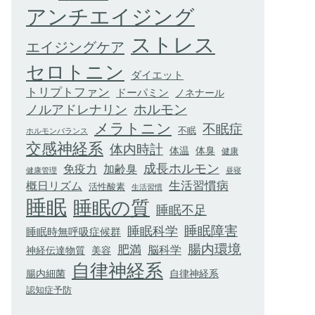
アンチエイジング
ストレス
エイジングケア
セロトニン
ダイエット
トリプトファン
ドーパミン
ノネナール
ホルモン
ノルアドレナリン
メラトニン
不眠症
不眠
ホルモンバランス
交感神経系
体内時計
体臭
体温
健康
成長ホルモン
加齢臭
免疫力
健康管理
昼寝
生活習慣病
概日リズム
活性酸素
生活習慣
睡眠
睡眠の質
睡眠不足
睡眠科学
睡眠障害
睡眠時無呼吸症候群
腸内環境
肥満
脳科学
神経伝達物質
美容
自律神経系
腸内細菌
自律神経系
認知症予防