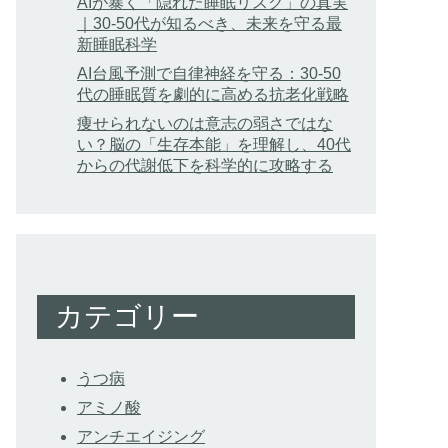
AIが暴く「隠れた睡眠リスク」の真実
｜30-50代が知るべき、未来を守る最
新睡眠科学
AI台風予測で自律神経を守る：30-50
代の睡眠質を劇的に高める抗老化戦略
痩せられないのは意志の弱さではな
い？脳の「生存本能」を理解し、40代
からの代謝低下を科学的に攻略する
カテゴリー
うつ病
アミノ酸
アンチエイジング