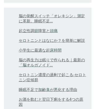
脳の覚醒スイッチ「オレキシン」測定
に革新。睡眠不足...
起立性調節障害と頭痛
セロトニンとはなにか？を簡単に解説
小学生に最適な起床時間
脳の再生力は眠りで作られる｜最新の
「脳オルガノイド...
セロトニン濃度の過剰で起こる-セロト
ニン症候群
睡眠不足で加齢臭が悪化する理由
お酒を飲むと翌日下痢をする4つの原
因