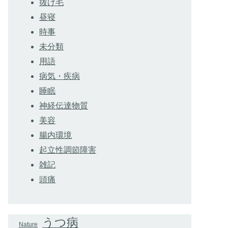
抜け毛
昼寝
時事
未分類
用語
病気・疾病
睡眠
神経伝達物質
美容
腸内環境
起立性調節障害
雑記
頭痛
うつ病
Nature