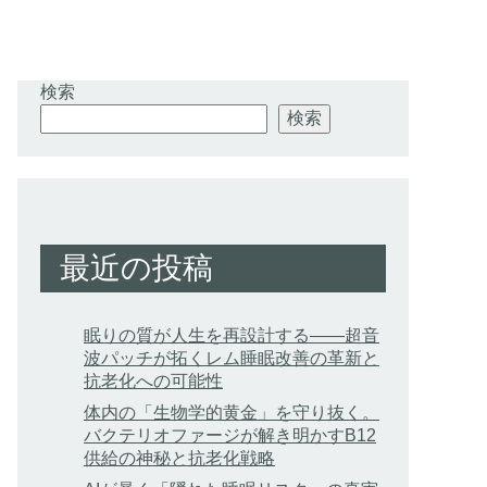
検索
検索
最近の投稿
眠りの質が人生を再設計する——超音
波パッチが拓くレム睡眠改善の革新と
抗老化への可能性
体内の「生物学的黄金」を守り抜く。
バクテリオファージが解き明かすB12
供給の神秘と抗老化戦略