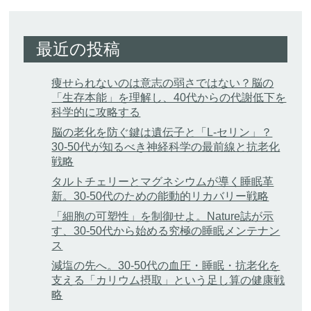
最近の投稿
痩せられないのは意志の弱さではない？脳の
「生存本能」を理解し、40代からの代謝低下を
科学的に攻略する
脳の老化を防ぐ鍵は遺伝子と「L-セリン」？
30-50代が知るべき神経科学の最前線と抗老化
戦略
タルトチェリーとマグネシウムが導く睡眠革
新。30-50代のための能動的リカバリー戦略
「細胞の可塑性」を制御せよ。Nature誌が示
す、30-50代から始める究極の睡眠メンテナン
ス
減塩の先へ。30-50代の血圧・睡眠・抗老化を
支える「カリウム摂取」という足し算の健康戦
略