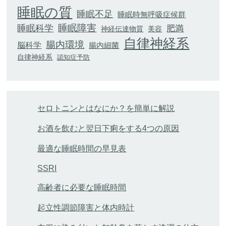
睡眠の質
睡眠不足
睡眠時無呼吸症候群
睡眠科学
睡眠障害
肥満
神経伝達物質
美容
自律神経系
腸内環境
脳科学
腸内細菌
自律神経系
認知症予防
セロトニンとはなにか？を簡単に解説
お酒を飲むと翌日下痢をする4つの原因
最適な睡眠時間の早見表
SSRI
高齢者に必要な睡眠時間
起立性調節障害と体内時計