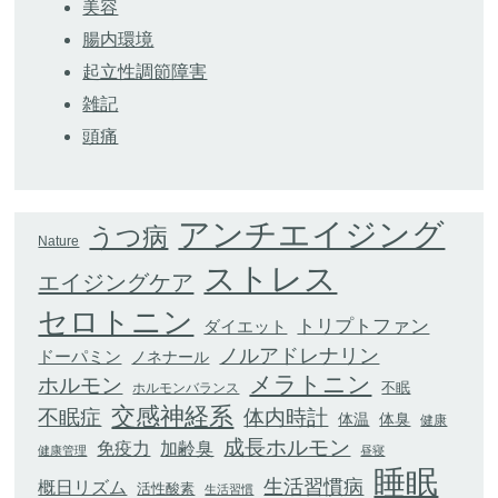
美容
腸内環境
起立性調節障害
雑記
頭痛
アンチエイジング
うつ病
Nature
ストレス
エイジングケア
セロトニン
トリプトファン
ダイエット
ノルアドレナリン
ドーパミン
ノネナール
メラトニン
ホルモン
不眠
ホルモンバランス
交感神経系
不眠症
体内時計
体臭
体温
健康
成長ホルモン
加齢臭
免疫力
健康管理
昼寝
睡眠
生活習慣病
概日リズム
活性酸素
生活習慣