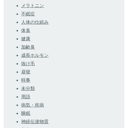
メラトニン
不眠症
人体の仕組み
体臭
健康
加齢臭
成長ホルモン
抜け毛
昼寝
時事
未分類
用語
病気・疾病
睡眠
神経伝達物質