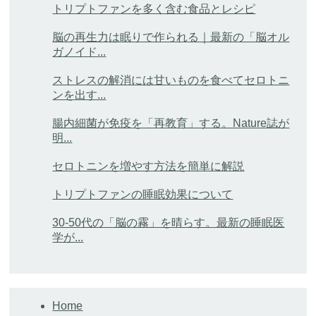
トリプトファンを多く含む食品とレシピ
脳の再生力は眠りで作られる｜最新の「脳オル
ガノイド...
ストレスの解消には甘いものを食べてセロトニ
ンを出す...
腸内細菌が免疫を「再教育」する。Nature誌が
明...
セロトニンを増やす方法を簡単に解説
トリプトファンの睡眠効果について
30-50代の「脳の霧」を晴らす。最新の睡眠医
学が...
Home