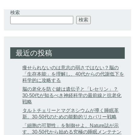
検索
検索
最近の投稿
痩せられないのは意志の弱さではない？脳の
「生存本能」を理解し、40代からの代謝低下を
科学的に攻略する
脳の老化を防ぐ鍵は遺伝子と「L-セリン」？
30-50代が知るべき神経科学の最前線と抗老化
戦略
タルトチェリーとマグネシウムが導く睡眠革
新。30-50代のための能動的リカバリー戦略
「細胞の可塑性」を制御せよ。Nature誌が示
す、30-50代から始める究極の睡眠メンテナン