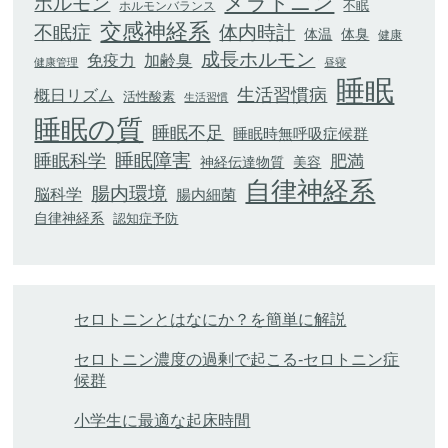
メラトニン
ホルモン
不眠
ホルモンバランス
交感神経系
不眠症
体内時計
体臭
体温
健康
成長ホルモン
加齢臭
免疫力
健康管理
昼寝
睡眠
生活習慣病
概日リズム
活性酸素
生活習慣
睡眠の質
睡眠不足
睡眠時無呼吸症候群
睡眠科学
睡眠障害
肥満
神経伝達物質
美容
自律神経系
腸内環境
脳科学
腸内細菌
自律神経系
認知症予防
セロトニンとはなにか？を簡単に解説
セロトニン濃度の過剰で起こる-セロトニン症
候群
小学生に最適な起床時間