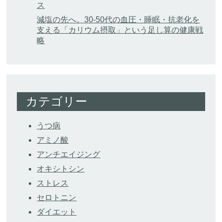
ス
減塩の先へ。30-50代の血圧・睡眠・抗老化を
支える「カリウム摂取」という足し算の健康戦
略
カテゴリー
うつ病
アミノ酸
アンチエイジング
オキシトシン
ストレス
セロトニン
ダイエット