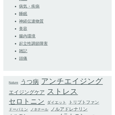
病気・疾病
睡眠
神経伝達物質
美容
腸内環境
起立性調節障害
雑記
頭痛
アンチエイジング
うつ病
Nature
ストレス
エイジングケア
セロトニン
トリプトファン
ダイエット
ノルアドレナリン
ドーパミン
ノネナール