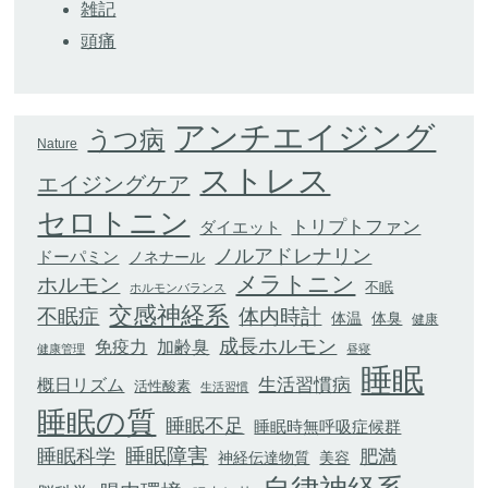
雑記
頭痛
アンチエイジング
うつ病
Nature
ストレス
エイジングケア
セロトニン
トリプトファン
ダイエット
ノルアドレナリン
ドーパミン
ノネナール
メラトニン
ホルモン
不眠
ホルモンバランス
交感神経系
不眠症
体内時計
体臭
体温
健康
成長ホルモン
加齢臭
免疫力
健康管理
昼寝
睡眠
生活習慣病
概日リズム
活性酸素
生活習慣
睡眠の質
睡眠不足
睡眠時無呼吸症候群
睡眠科学
睡眠障害
肥満
神経伝達物質
美容