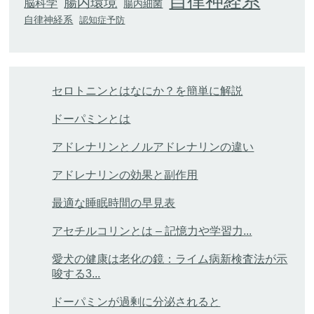
自律神経系
腸内環境
脳科学
腸内細菌
自律神経系
認知症予防
セロトニンとはなにか？を簡単に解説
ドーパミンとは
アドレナリンとノルアドレナリンの違い
アドレナリンの効果と副作用
最適な睡眠時間の早見表
アセチルコリンとは – 記憶力や学習力...
愛犬の健康は老化の鏡：ライム病新検査法が示
唆する3...
ドーパミンが過剰に分泌されると