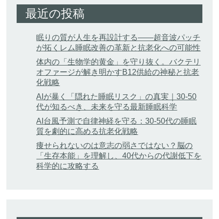
最近の投稿
眠りの質が人生を再設計する——超音波パッチ
が拓くレム睡眠改善の革新と抗老化への可能性
体内の「生物学的黄金」を守り抜く。バクテリ
オファージが解き明かすB12供給の神秘と抗老
化戦略
AIが暴く「隠れた睡眠リスク」の真実｜30-50
代が知るべき、未来を守る最新睡眠科学
AI台風予測で自律神経を守る：30-50代の睡眠
質を劇的に高める抗老化戦略
痩せられないのは意志の弱さではない？脳の
「生存本能」を理解し、40代からの代謝低下を
科学的に攻略する