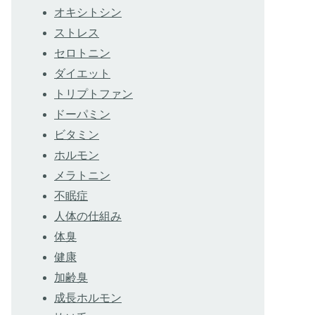
オキシトシン
ストレス
セロトニン
ダイエット
トリプトファン
ドーパミン
ビタミン
ホルモン
メラトニン
不眠症
人体の仕組み
体臭
健康
加齢臭
成長ホルモン