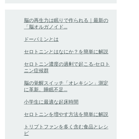
脳の再生力は眠りで作られる｜最新の
「脳オルガノイド...
ドーパミンとは
セロトニンとはなにか？を簡単に解説
セロトニン濃度の過剰で起こる-セロト
ニン症候群
脳の覚醒スイッチ「オレキシン」測定
に革新。睡眠不足...
小学生に最適な起床時間
セロトニンを増やす方法を簡単に解説
トリプトファンを多く含む食品とレシ
ピ