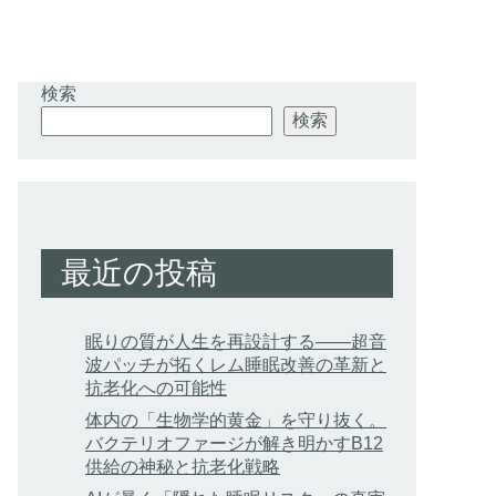
検索
検索
最近の投稿
眠りの質が人生を再設計する——超音
波パッチが拓くレム睡眠改善の革新と
抗老化への可能性
体内の「生物学的黄金」を守り抜く。
バクテリオファージが解き明かすB12
供給の神秘と抗老化戦略