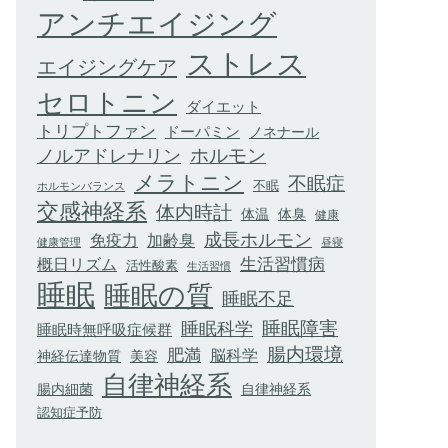
アンチエイジング
ストレス
エイジングケア
セロトニン
ダイエット
トリプトファン
ドーパミン
ノネナール
ホルモン
ノルアドレナリン
メラトニン
不眠症
不眠
ホルモンバランス
交感神経系
体内時計
体臭
体温
健康
成長ホルモン
加齢臭
免疫力
健康管理
昼寝
生活習慣病
概日リズム
活性酸素
生活習慣
睡眠
睡眠の質
睡眠不足
睡眠科学
睡眠障害
睡眠時無呼吸症候群
腸内環境
肥満
脳科学
神経伝達物質
美容
自律神経系
腸内細菌
自律神経系
認知症予防