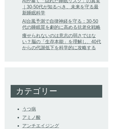
AIが暴く「隠れた睡眠リスク」の真実
｜30-50代が知るべき、未来を守る最
新睡眠科学
AI台風予測で自律神経を守る：30-50
代の睡眠質を劇的に高める抗老化戦略
痩せられないのは意志の弱さではな
い？脳の「生存本能」を理解し、40代
からの代謝低下を科学的に攻略する
カテゴリー
うつ病
アミノ酸
アンチエイジング