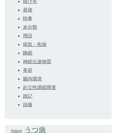
抜け毛
昼寝
時事
未分類
用語
病気・疾病
睡眠
神経伝達物質
美容
腸内環境
起立性調節障害
雑記
頭痛
うつ病
Nature