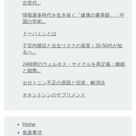
次世代...
情報過多時代を生き抜く「健康の審美眼」：中
国の学術...
ドーパミンとは
子宮内膜症と出生リスクの真実｜30-50代が知
るべ...
24時間のウェルネス・サイクルを再定義：睡眠
と細胞...
セロトニン不足の原因と症状、解消法
オキシトシンのサプリメント
Home
免責事項