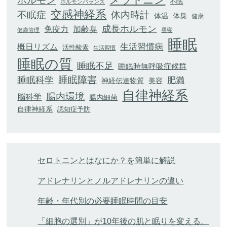
ホルモン
不眠
ホルモンバランス
交感神経系
不眠症
体内時計
体臭
体温
健康
成長ホルモン
加齢臭
免疫力
健康管理
昼寝
睡眠
生活習慣病
概日リズム
活性酸素
生活習慣
睡眠の質
睡眠不足
睡眠時無呼吸症候群
睡眠科学
睡眠障害
肥満
神経伝達物質
美容
自律神経系
腸内環境
脳科学
腸内細菌
自律神経系
認知症予防
セロトニンとはなにか？を簡単に解説
アドレナリンとノルアドレナリンの違い
年齢・年代別の必要睡眠時間の目安
「細胞の選別」が10年後の肌と眠りを変える。