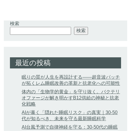
検索
検索
最近の投稿
眠りの質が人生を再設計する——超音波パッチ
が拓くレム睡眠改善の革新と抗老化への可能性
体内の「生物学的黄金」を守り抜く。バクテリ
オファージが解き明かすB12供給の神秘と抗老
化戦略
AIが暴く「隠れた睡眠リスク」の真実｜30-50
代が知るべき、未来を守る最新睡眠科学
AI台風予測で自律神経を守る：30-50代の睡眠