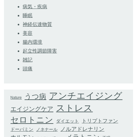
病気・疾病
睡眠
神経伝達物質
美容
腸内環境
起立性調節障害
雑記
頭痛
アンチエイジング
うつ病
Nature
ストレス
エイジングケア
セロトニン
トリプトファン
ダイエット
ノルアドレナリン
ドーパミン
ノネナール
メラトニン