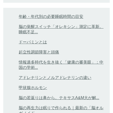
年齢・年代別の必要睡眠時間の目安
脳の覚醒スイッチ「オレキシン」測定に革新。
睡眠不足...
ドーパミンとは
起立性調節障害と頭痛
情報過多時代を生き抜く「健康の審美眼」：中
国の学術...
アドレナリンとノルアドレナリンの違い
甲状腺ホルモン
脳の若返りは鼻から。テキサスA&M大が解...
脳の再生力は眠りで作られる｜最新の「脳オル