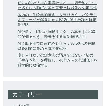
眠りの質が人生を再設計する——超音波パッチ
が拓くレム睡眠改善の革新と抗老化への可能性
体内の「生物学的黄金」を守り抜く。バクテリ
オファージが解き明かすB12供給の神秘と抗老
化戦略
AIが暴く「隠れた睡眠リスク」の真実｜30-50
代が知るべき、未来を守る最新睡眠科学
AI台風予測で自律神経を守る：30-50代の睡眠
質を劇的に高める抗老化戦略
痩せられないのは意志の弱さではない？脳の
「生存本能」を理解し、40代からの代謝低下を
科学的に攻略する
カテゴリー
うつ病