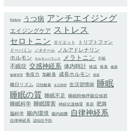
アンチエイジング
うつ病
Nature
ストレス
エイジングケア
セロトニン
トリプトファン
ダイエット
ノルアドレナリン
ドーパミン
ノネナール
メラトニン
ホルモン
不眠
ホルモンバランス
交感神経系
不眠症
体内時計
体臭
体温
健康
成長ホルモン
加齢臭
免疫力
健康管理
昼寝
睡眠
生活習慣病
概日リズム
活性酸素
生活習慣
睡眠の質
睡眠不足
睡眠時無呼吸症候群
睡眠科学
睡眠障害
肥満
神経伝達物質
美容
自律神経系
腸内環境
脳科学
腸内細菌
自律神経系
認知症予防