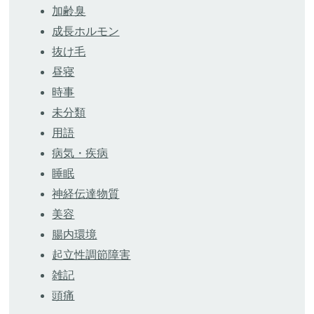
加齢臭
成長ホルモン
抜け毛
昼寝
時事
未分類
用語
病気・疾病
睡眠
神経伝達物質
美容
腸内環境
起立性調節障害
雑記
頭痛