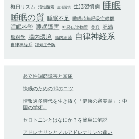
睡眠
生活習慣病
概日リズム
活性酸素
生活習慣
睡眠の質
睡眠不足
睡眠時無呼吸症候群
睡眠科学
睡眠障害
肥満
神経伝達物質
美容
自律神経系
腸内環境
脳科学
腸内細菌
自律神経系
認知症予防
起立性調節障害と頭痛
快眠のための10のコツ
情報過多時代を生き抜く「健康の審美眼」：中
国の学術...
セロトニンとはなにか？を簡単に解説
アドレナリンとノルアドレナリンの違い