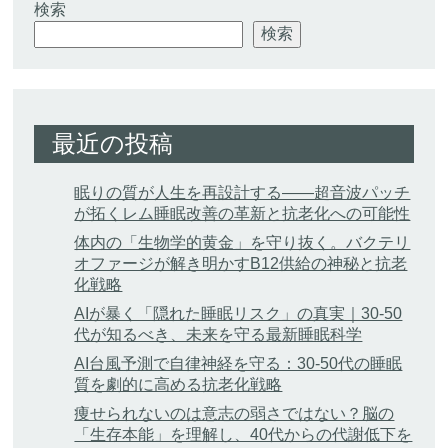
検索
検索
最近の投稿
眠りの質が人生を再設計する——超音波パッチ
が拓くレム睡眠改善の革新と抗老化への可能性
体内の「生物学的黄金」を守り抜く。バクテリ
オファージが解き明かすB12供給の神秘と抗老
化戦略
AIが暴く「隠れた睡眠リスク」の真実｜30-50
代が知るべき、未来を守る最新睡眠科学
AI台風予測で自律神経を守る：30-50代の睡眠
質を劇的に高める抗老化戦略
痩せられないのは意志の弱さではない？脳の
「生存本能」を理解し、40代からの代謝低下を