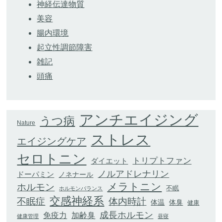
神経伝達物質
美容
腸内環境
起立性調節障害
雑記
頭痛
アンチエイジング
うつ病
Nature
ストレス
エイジングケア
セロトニン
トリプトファン
ダイエット
ノルアドレナリン
ドーパミン
ノネナール
メラトニン
ホルモン
不眠
ホルモンバランス
交感神経系
不眠症
体内時計
体臭
体温
健康
成長ホルモン
加齢臭
免疫力
健康管理
昼寝