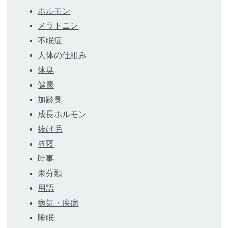
ホルモン
メラトニン
不眠症
人体の仕組み
体臭
健康
加齢臭
成長ホルモン
抜け毛
昼寝
時事
未分類
用語
病気・疾病
睡眠