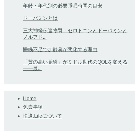
年齢・年代別の必要睡眠時間の目安
ドーパミンとは
三大神経伝達物質：セロトニンとドーパミンと
ノルアド...
睡眠不足で加齢臭が悪化する理由
「質の高い覚醒」がミドル世代のQOLを変える
――最...
Home
免責事項
快適.Lifeについて