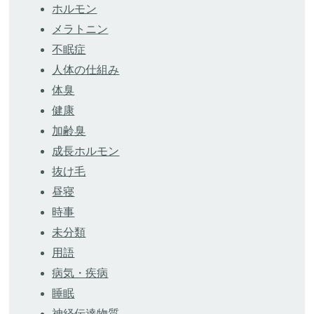
ホルモン
メラトニン
不眠症
人体の仕組み
体臭
健康
加齢臭
成長ホルモン
抜け毛
昼寝
時事
未分類
用語
病気・疾病
睡眠
神経伝達物質