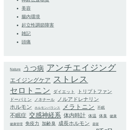
美容
腸内環境
起立性調節障害
雑記
頭痛
アンチエイジング
うつ病
Nature
ストレス
エイジングケア
セロトニン
トリプトファン
ダイエット
ノルアドレナリン
ドーパミン
ノネナール
メラトニン
ホルモン
不眠
ホルモンバランス
交感神経系
不眠症
体内時計
体臭
体温
健康
成長ホルモン
加齢臭
免疫力
健康管理
昼寝