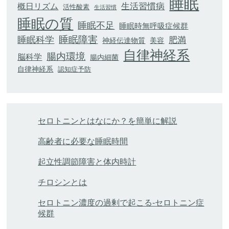
睡眠
生活習慣病
概日リズム
活性酸素
生活習慣
睡眠の質
睡眠不足
睡眠時無呼吸症候群
睡眠科学
睡眠障害
肥満
神経伝達物質
美容
自律神経系
腸内環境
脳科学
腸内細菌
自律神経系
認知症予防
セロトニンとはなにか？を簡単に解説
高齢者に必要な睡眠時間
起立性調節障害と体内時計
チロシンとは
セロトニン濃度の過剰で起こる-セロトニン症
候群