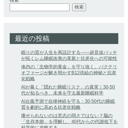
検索
検索
最近の投稿
眠りの質が人生を再設計する——超音波パッチ
が拓くレム睡眠改善の革新と抗老化への可能性
体内の「生物学的黄金」を守り抜く。バクテリ
オファージが解き明かすB12供給の神秘と抗老
化戦略
AIが暴く「隠れた睡眠リスク」の真実｜30-50
代が知るべき、未来を守る最新睡眠科学
AI台風予測で自律神経を守る：30-50代の睡眠
質を劇的に高める抗老化戦略
痩せられないのは意志の弱さではない？脳の
「生存本能」を理解し、40代からの代謝低下を
科学的に攻略する