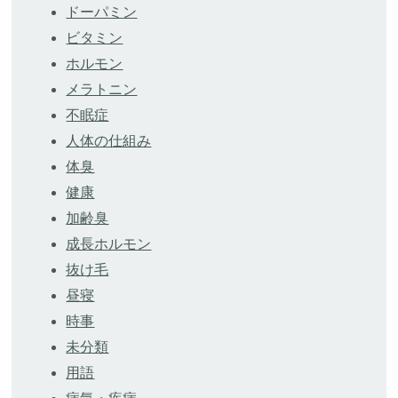
ドーパミン
ビタミン
ホルモン
メラトニン
不眠症
人体の仕組み
体臭
健康
加齢臭
成長ホルモン
抜け毛
昼寝
時事
未分類
用語