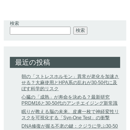
検索
検索
最近の投稿
朝の「ストレスホルモン」異常が老化を加速さ
せる？大麻使用とHPA系の乱れが30-50代に及
ぼす科学的リスク
心臓の「成熟」が寿命を決める？最新研究
PRDM16と30-50代のアンチエイジング新常識
眠りが教える脳の未来。皮膚一枚で神経変性リ
スクを可視化する「Syn-One Test」の衝撃
DNA修復が握る不老の鍵：クジラに学ぶ30-50