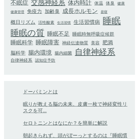
交感神経系
不眠症
体内時計
体臭
体温
健康
成長ホルモン
加齢臭
免疫力
健康管理
昼寝
睡眠
生活習慣病
概日リズム
活性酸素
生活習慣
睡眠の質
睡眠不足
睡眠時無呼吸症候群
睡眠科学
睡眠障害
肥満
神経伝達物質
美容
自律神経系
腸内環境
脳科学
腸内細菌
自律神経系
認知症予防
ドーパミンとは
眠りが教える脳の未来。皮膚一枚で神経変性リ
スクを可...
セロトニンとはなにか？を簡単に解説
朝起きられず、頭がぼーっとするのは『睡眠慣