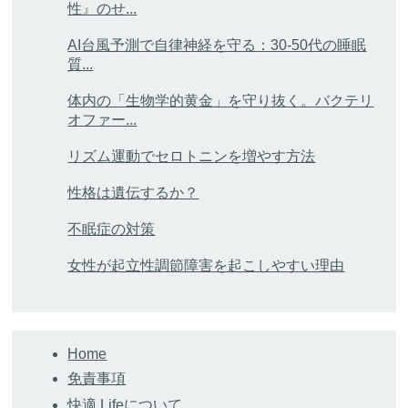
性』のせ...
AI台風予測で自律神経を守る：30-50代の睡眠
質...
体内の「生物学的黄金」を守り抜く。バクテリ
オファー...
リズム運動でセロトニンを増やす方法
性格は遺伝するか？
不眠症の対策
女性が起立性調節障害を起こしやすい理由
Home
免責事項
快適.Lifeについて