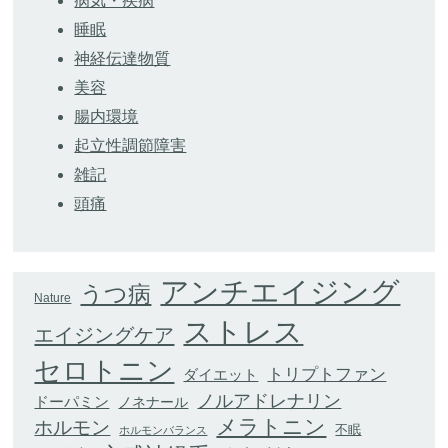
病気・疾病
睡眠
神経伝達物質
美容
腸内環境
起立性調節障害
雑記
頭痛
アンチエイジング
うつ病
Nature
ストレス
エイジングケア
セロトニン
トリプトファン
ダイエット
ノルアドレナリン
ドーパミン
ノネナール
メラトニン
ホルモン
不眠
ホルモンバランス