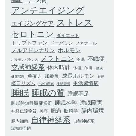
Nature
アンチエイジング
ストレス
エイジングケア
セロトニン
ダイエット
トリプトファン
ドーパミン
ノネナール
ホルモン
ノルアドレナリン
メラトニン
不眠症
不眠
ホルモンバランス
交感神経系
体内時計
体臭
体温
健康
成長ホルモン
加齢臭
免疫力
健康管理
昼寝
生活習慣病
概日リズム
活性酸素
生活習慣
睡眠
睡眠の質
睡眠不足
睡眠科学
睡眠障害
睡眠時無呼吸症候群
腸内環境
肥満
脳科学
神経伝達物質
美容
自律神経系
腸内細菌
自律神経系
認知症予防