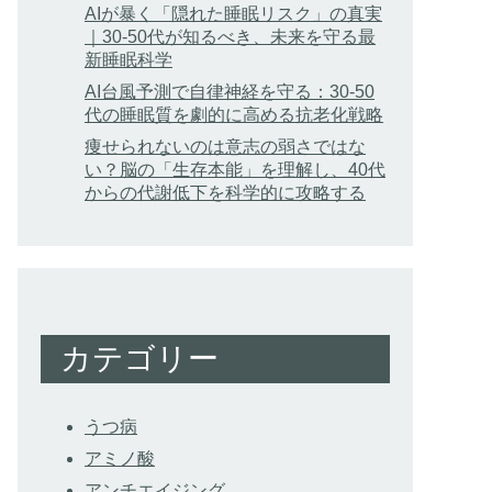
AIが暴く「隠れた睡眠リスク」の真実
｜30-50代が知るべき、未来を守る最
新睡眠科学
AI台風予測で自律神経を守る：30-50
代の睡眠質を劇的に高める抗老化戦略
痩せられないのは意志の弱さではな
い？脳の「生存本能」を理解し、40代
からの代謝低下を科学的に攻略する
カテゴリー
うつ病
アミノ酸
アンチエイジング