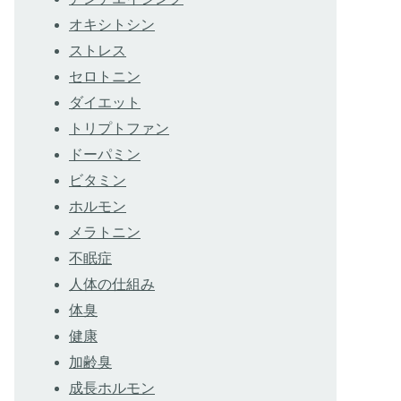
オキシトシン
ストレス
セロトニン
ダイエット
トリプトファン
ドーパミン
ビタミン
ホルモン
メラトニン
不眠症
人体の仕組み
体臭
健康
加齢臭
成長ホルモン