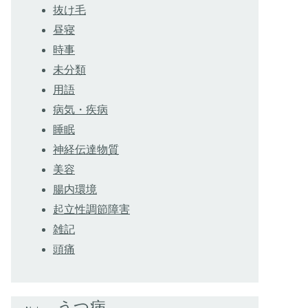
抜け毛
昼寝
時事
未分類
用語
病気・疾病
睡眠
神経伝達物質
美容
腸内環境
起立性調節障害
雑記
頭痛
うつ病