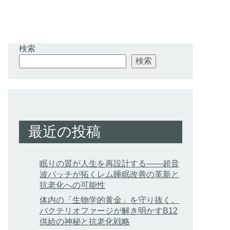
検索
検索
最近の投稿
眠りの質が人生を再設計する——超音
波パッチが拓くレム睡眠改善の革新と
抗老化への可能性
体内の「生物学的黄金」を守り抜く。
バクテリオファージが解き明かすB12
供給の神秘と抗老化戦略