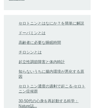
セロトニンとはなにか？を簡単に解説
ドーパミンとは
高齢者に必要な睡眠時間
チロシンとは
起立性調節障害と体内時計
知らないうちに腸内環境が悪化する原
因
セロトニン濃度の過剰で起こる-セロト
ニン症候群
30-50代の心身を再起動する科学：
Nature誌...