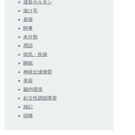
成長ホルモン
抜け毛
昼寝
時事
未分類
用語
病気・疾病
睡眠
神経伝達物質
美容
腸内環境
起立性調節障害
雑記
頭痛