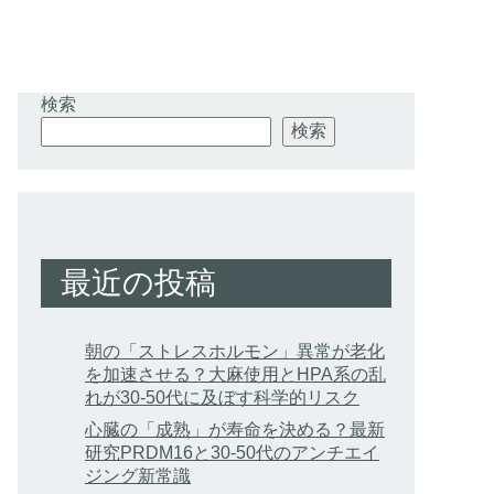
検索
検索
最近の投稿
朝の「ストレスホルモン」異常が老化
を加速させる？大麻使用とHPA系の乱
れが30-50代に及ぼす科学的リスク
心臓の「成熟」が寿命を決める？最新
研究PRDM16と30-50代のアンチエイ
ジング新常識