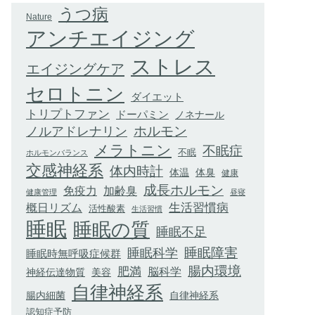
うつ病
Nature
アンチエイジング
ストレス
エイジングケア
セロトニン
ダイエット
トリプトファン
ドーパミン
ノネナール
ホルモン
ノルアドレナリン
メラトニン
不眠症
不眠
ホルモンバランス
交感神経系
体内時計
体臭
体温
健康
成長ホルモン
加齢臭
免疫力
健康管理
昼寝
生活習慣病
概日リズム
活性酸素
生活習慣
睡眠
睡眠の質
睡眠不足
睡眠科学
睡眠障害
睡眠時無呼吸症候群
腸内環境
肥満
脳科学
神経伝達物質
美容
自律神経系
腸内細菌
自律神経系
認知症予防