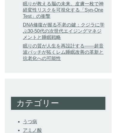
眠りが教える脳の未来。皮膚一枚で神
経変性リスクを可視化する「Syn-One
Test」の衝撃
DNA修復が握る不老の鍵：クジラに学
ぶ30-50代の次世代エイジングマネジ
メントと睡眠戦略
眠りの質が人生を再設計する——超音
波パッチが拓くレム睡眠改善の革新と
抗老化への可能性
カテゴリー
うつ病
アミノ酸