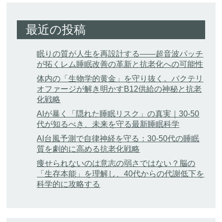
最近の投稿
眠りの質が人生を再設計する——超音波パッチ
が拓くレム睡眠改善の革新と抗老化への可能性
体内の「生物学的黄金」を守り抜く。バクテリ
オファージが解き明かすB12供給の神秘と抗老
化戦略
AIが暴く「隠れた睡眠リスク」の真実｜30-50
代が知るべき、未来を守る最新睡眠科学
AI台風予測で自律神経を守る：30-50代の睡眠
質を劇的に高める抗老化戦略
痩せられないのは意志の弱さではない？脳の
「生存本能」を理解し、40代からの代謝低下を
科学的に攻略する