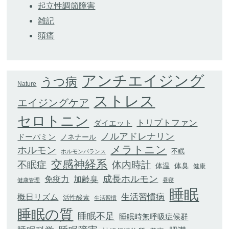
起立性調節障害
雑記
頭痛
アンチエイジング
うつ病
Nature
ストレス
エイジングケア
セロトニン
トリプトファン
ダイエット
ノルアドレナリン
ドーパミン
ノネナール
メラトニン
ホルモン
不眠
ホルモンバランス
交感神経系
不眠症
体内時計
体臭
体温
健康
成長ホルモン
加齢臭
免疫力
健康管理
昼寝
睡眠
生活習慣病
概日リズム
活性酸素
生活習慣
睡眠の質
睡眠不足
睡眠時無呼吸症候群