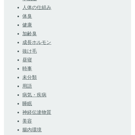
人体の仕組み
体臭
健康
加齢臭
成長ホルモン
抜け毛
昼寝
時事
未分類
用語
病気・疾病
睡眠
神経伝達物質
美容
腸内環境