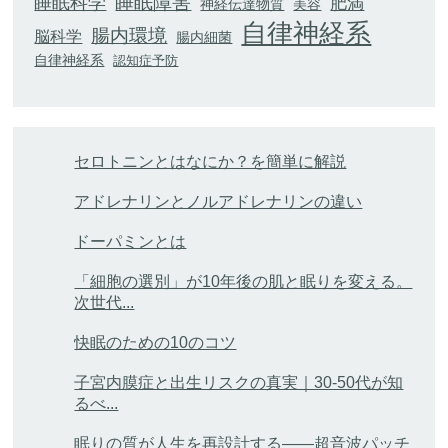
睡眠科学
睡眠障害
肥満
神経伝達物質
美容
自律神経系
腸内環境
脳科学
腸内細菌
自律神経系
認知症予防
セロトニンとはなにか？を簡単に解説
アドレナリンとノルアドレナリンの違い
ドーパミンとは
「細胞の選別」が10年後の肌と眠りを変える。
次世代...
快眠のための10のコツ
子宮内膜症と出生リスクの真実｜30-50代が知
るべ...
眠りの質が人生を再設計する——超音波パッチ