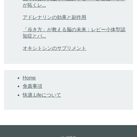
が拓くレ...
アドレナリンの効果と副作用
「歩き方」が教える脳の未来：レビー小体型認
知症とパ...
オキシトシンのサプリメント
Home
免責事項
快適.Lifeについて