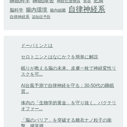
睡眠科学
睡眠障害
肥満
神経伝達物質
美容
自律神経系
腸内環境
脳科学
腸内細菌
自律神経系
認知症予防
ドーパミンとは
セロトニンとはなにか？を簡単に解説
眠りが教える脳の未来。皮膚一枚で神経変性リ
スクを可...
AI台風予測で自律神経を守る：30-50代の睡眠
質...
体内の「生物学的黄金」を守り抜く。バクテリ
オファー...
「脳のバリア」を突破する糖衣ナノ粒子の衝
撃。膠芽腫...