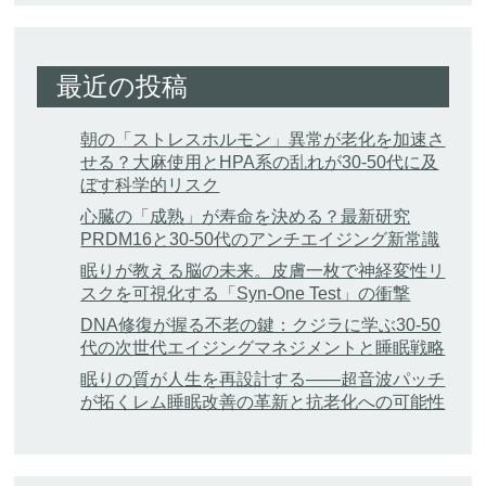
最近の投稿
朝の「ストレスホルモン」異常が老化を加速さ
せる？大麻使用とHPA系の乱れが30-50代に及
ぼす科学的リスク
心臓の「成熟」が寿命を決める？最新研究
PRDM16と30-50代のアンチエイジング新常識
眠りが教える脳の未来。皮膚一枚で神経変性リ
スクを可視化する「Syn-One Test」の衝撃
DNA修復が握る不老の鍵：クジラに学ぶ30-50
代の次世代エイジングマネジメントと睡眠戦略
眠りの質が人生を再設計する——超音波パッチ
が拓くレム睡眠改善の革新と抗老化への可能性