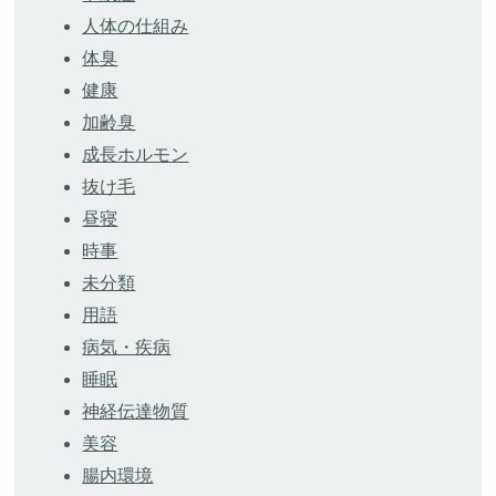
人体の仕組み
体臭
健康
加齢臭
成長ホルモン
抜け毛
昼寝
時事
未分類
用語
病気・疾病
睡眠
神経伝達物質
美容
腸内環境