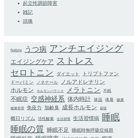
起立性調節障害
雑記
頭痛
アンチエイジング
うつ病
Nature
ストレス
エイジングケア
セロトニン
トリプトファン
ダイエット
ノルアドレナリン
ドーパミン
ノネナール
メラトニン
ホルモン
不眠
ホルモンバランス
交感神経系
不眠症
体内時計
体臭
体温
健康
成長ホルモン
加齢臭
免疫力
健康管理
昼寝
睡眠
生活習慣病
概日リズム
活性酸素
生活習慣
睡眠の質
睡眠不足
睡眠時無呼吸症候群