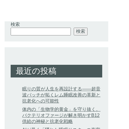
検索
検索
最近の投稿
眠りの質が人生を再設計する——超音
波パッチが拓くレム睡眠改善の革新と
抗老化への可能性
体内の「生物学的黄金」を守り抜く。
バクテリオファージが解き明かすB12
供給の神秘と抗老化戦略