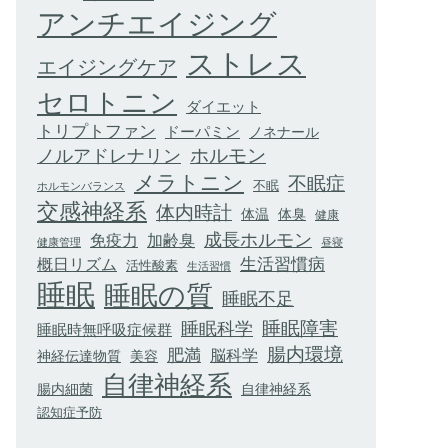
アンチエイジング
ストレス
エイジングケア
セロトニン
ダイエット
トリプトファン
ドーパミン
ノネナール
ホルモン
ノルアドレナリン
メラトニン
不眠症
不眠
ホルモンバランス
交感神経系
体内時計
体臭
体温
健康
成長ホルモン
加齢臭
免疫力
健康管理
昼寝
生活習慣病
概日リズム
活性酸素
生活習慣
睡眠
睡眠の質
睡眠不足
睡眠科学
睡眠障害
睡眠時無呼吸症候群
腸内環境
肥満
脳科学
神経伝達物質
美容
自律神経系
腸内細菌
自律神経系
認知症予防