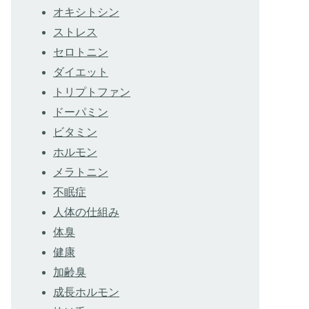
オキシトシン
ストレス
セロトニン
ダイエット
トリプトファン
ドーパミン
ビタミン
ホルモン
メラトニン
不眠症
人体の仕組み
体臭
健康
加齢臭
成長ホルモン