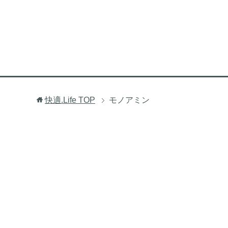
快適.Life
TOP
モノアミン