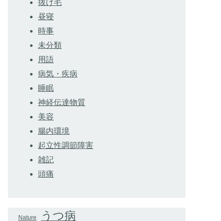
抜け毛
昼寝
時事
未分類
用語
病気・疾病
睡眠
神経伝達物質
美容
腸内環境
起立性調節障害
雑記
頭痛
うつ病
Nature