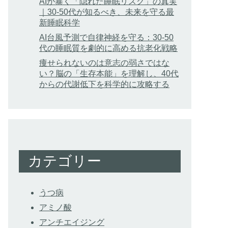
AIが暴く「隠れた睡眠リスク」の真実
｜30-50代が知るべき、未来を守る最
新睡眠科学
AI台風予測で自律神経を守る：30-50
代の睡眠質を劇的に高める抗老化戦略
痩せられないのは意志の弱さではな
い？脳の「生存本能」を理解し、40代
からの代謝低下を科学的に攻略する
カテゴリー
うつ病
アミノ酸
アンチエイジング