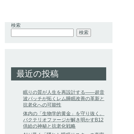
検索
検索
最近の投稿
眠りの質が人生を再設計する——超音
波パッチが拓くレム睡眠改善の革新と
抗老化への可能性
体内の「生物学的黄金」を守り抜く。
バクテリオファージが解き明かすB12
供給の神秘と抗老化戦略