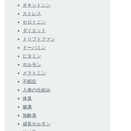
オキシトシン
ストレス
セロトニン
ダイエット
トリプトファン
ドーパミン
ビタミン
ホルモン
メラトニン
不眠症
人体の仕組み
体臭
健康
加齢臭
成長ホルモン