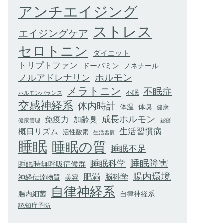
アンチエイジング
ストレス
エイジングケア
セロトニン
ダイエット
トリプトファン
ドーパミン
ノネナール
ホルモン
ノルアドレナリン
メラトニン
不眠症
不眠
ホルモンバランス
交感神経系
体内時計
体臭
体温
健康
成長ホルモン
加齢臭
免疫力
健康管理
昼寝
生活習慣病
概日リズム
活性酸素
生活習慣
睡眠
睡眠の質
睡眠不足
睡眠科学
睡眠障害
睡眠時無呼吸症候群
腸内環境
肥満
脳科学
神経伝達物質
美容
自律神経系
腸内細菌
自律神経系
認知症予防