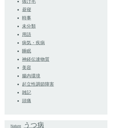
抜け毛
昼寝
時事
未分類
用語
病気・疾病
睡眠
神経伝達物質
美容
腸内環境
起立性調節障害
雑記
頭痛
うつ病
Nature