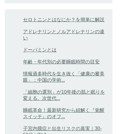
セロトニンとはなにか？を簡単に解説
アドレナリンとノルアドレナリンの違
い
ドーパミンとは
年齢・年代別の必要睡眠時間の目安
情報過多時代を生き抜く「健康の審美
眼」：中国の学術...
「細胞の選別」が10年後の肌と眠りを
変える。次世代...
睡眠革命！最新研究から紐解く『覚醒
スイッチ』のオフ...
子宮内膜症と出生リスクの真実｜30-