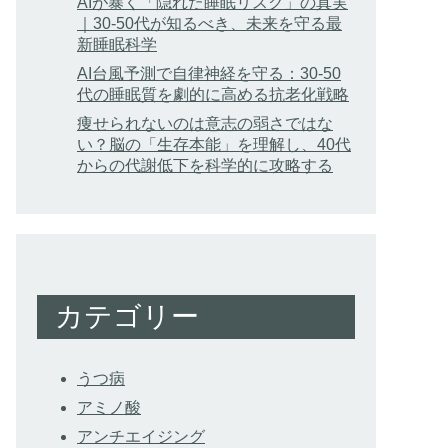
AIが暴く「隠れた睡眠リスク」の真実
｜30-50代が知るべき、未来を守る最
新睡眠科学
AI台風予測で自律神経を守る：30-50
代の睡眠質を劇的に高める抗老化戦略
痩せられないのは意志の弱さではな
い？脳の「生存本能」を理解し、40代
からの代謝低下を科学的に攻略する
カテゴリー
うつ病
アミノ酸
アンチエイジング