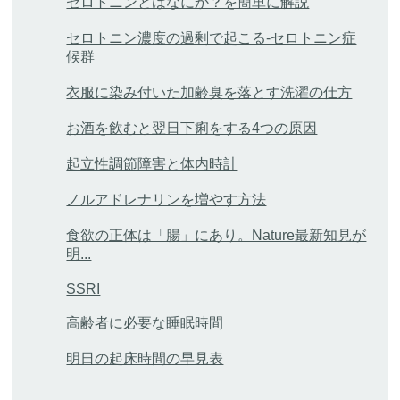
セロトニンとはなにか？を簡単に解説
セロトニン濃度の過剰で起こる-セロトニン症
候群
衣服に染み付いた加齢臭を落とす洗濯の仕方
お酒を飲むと翌日下痢をする4つの原因
起立性調節障害と体内時計
ノルアドレナリンを増やす方法
食欲の正体は「腸」にあり。Nature最新知見が
明...
SSRI
高齢者に必要な睡眠時間
明日の起床時間の早見表