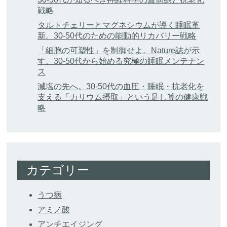
戦略
タルトチェリーとマグネシウムが導く睡眠革
新。30-50代のための能動的リカバリー戦略
「細胞の可塑性」を制御せよ。Nature誌が示
す、30-50代から始める究極の睡眠メンテナン
ス
減塩の先へ。30-50代の血圧・睡眠・抗老化を
支える「カリウム摂取」という足し算の健康戦
略
カテゴリー
うつ病
アミノ酸
アンチエイジング