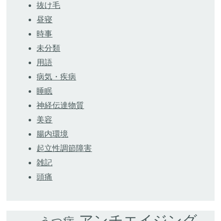
抜け毛
昼寝
時事
未分類
用語
病気・疾病
睡眠
神経伝達物質
美容
腸内環境
起立性調節障害
雑記
頭痛
アンチエイジング