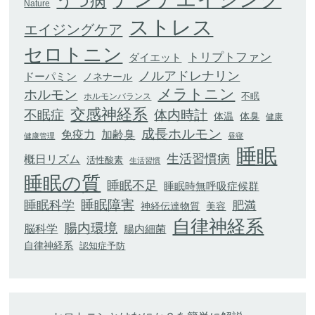
うつ病
Nature
ストレス
エイジングケア
セロトニン
トリプトファン
ダイエット
ノルアドレナリン
ドーパミン
ノネナール
メラトニン
ホルモン
不眠
ホルモンバランス
交感神経系
不眠症
体内時計
体臭
体温
健康
成長ホルモン
加齢臭
免疫力
健康管理
昼寝
睡眠
生活習慣病
概日リズム
活性酸素
生活習慣
睡眠の質
睡眠不足
睡眠時無呼吸症候群
睡眠科学
睡眠障害
肥満
神経伝達物質
美容
自律神経系
腸内環境
脳科学
腸内細菌
自律神経系
認知症予防