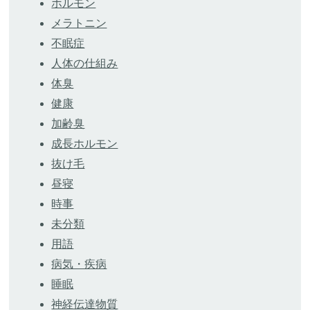
ホルモン
メラトニン
不眠症
人体の仕組み
体臭
健康
加齢臭
成長ホルモン
抜け毛
昼寝
時事
未分類
用語
病気・疾病
睡眠
神経伝達物質