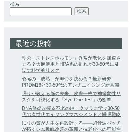
検索
検索
最近の投稿
朝の「ストレスホルモン」異常が老化を加速さ
せる？大麻使用とHPA系の乱れが30-50代に及
ぼす科学的リスク
心臓の「成熟」が寿命を決める？最新研究
PRDM16と30-50代のアンチエイジング新常識
眠りが教える脳の未来。皮膚一枚で神経変性リ
スクを可視化する「Syn-One Test」の衝撃
DNA修復が握る不老の鍵：クジラに学ぶ30-50
代の次世代エイジングマネジメントと睡眠戦略
眠りの質が人生を再設計する——超音波パッチ
が拓くレム睡眠改善の革新と抗老化への可能性