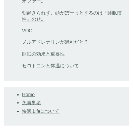
オファー...
朝起きられず、頭がぼーっとするのは『睡眠慣
性』のせ...
VOC
ノルアドレナリンが過剰だと？
睡眠の効果と重要性
セロトニンと体温について
Home
免責事項
快適.Lifeについて