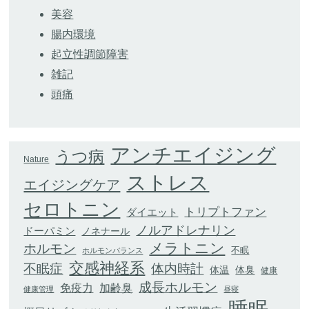
美容
腸内環境
起立性調節障害
雑記
頭痛
アンチエイジング
うつ病
Nature
ストレス
エイジングケア
セロトニン
トリプトファン
ダイエット
ノルアドレナリン
ドーパミン
ノネナール
メラトニン
ホルモン
不眠
ホルモンバランス
交感神経系
不眠症
体内時計
体臭
体温
健康
成長ホルモン
加齢臭
免疫力
健康管理
昼寝