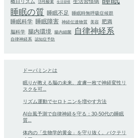
睡眠
生活習慣病
概日リズム
活性酸素
生活習慣
睡眠の質
睡眠不足
睡眠時無呼吸症候群
睡眠科学
睡眠障害
肥満
神経伝達物質
美容
自律神経系
腸内環境
脳科学
腸内細菌
自律神経系
認知症予防
ドーパミンとは
眠りが教える脳の未来。皮膚一枚で神経変性リ
スクを可...
リズム運動でセロトニンを増やす方法
AI台風予測で自律神経を守る：30-50代の睡眠
質...
体内の「生物学的黄金」を守り抜く。バクテリ